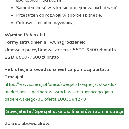
sportowych „od kuchni”,
Samodzielność w zakresie podejmowanych działań,
Przestrzeń do rozwoju w sporcie i biznesie,
Ciekawe i ambitne wyzwania,
Wymiar:
Pełen etat
Formy zatrudnienia i wynagrodzenie:
Umowa o pracę/Umowa zlecenie: 5500-6500 zł brutto
B2B: 6500-7500 zł brutto
Rekrutacja prowadzona jest za pomocą portalu
Pracuj.pl
https://www.pracuj.pl/praca/specjalista-specjalistka-ds-
marketingu-i-partnerow-wroclaw-aleja-ignacego-jana-
paderewskiego-35,oferta,1003964279
Specjalista / Specjalistka ds. finansów i administracji
Zakres obowiązków: