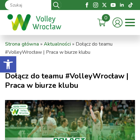
Search
for:
0
Strona główna
»
Aktualności
»
Dołącz do teamu
#VolleyWrocław | Praca w biurze klubu
Otwórz pasek narzędzi
Dołącz do teamu #VolleyWrocław |
Praca w biurze klubu