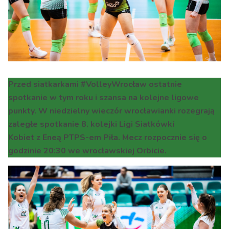
Przed siatkarkami #VolleyWrocław ostatnie
spotkanie w tym roku i szansa na kolejne ligowe
punkty. W niedzielny wieczór wrocławianki rozegrają
zaległe spotkanie 8. kolejki Ligi Siatkówki
Kobiet z Eneą PTPS-em Piła. Mecz rozpocznie się o
godzinie 20:30 we wrocławskiej Orbicie.