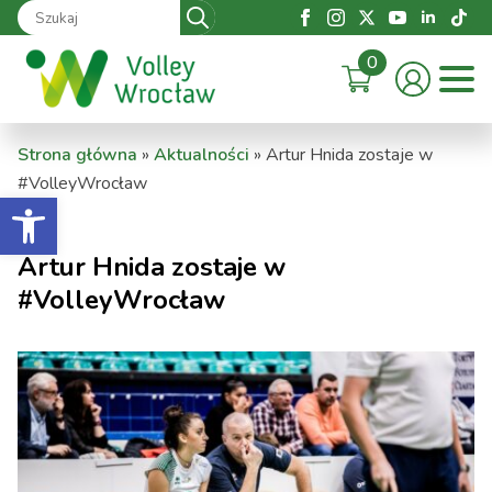
Search
for:
0
Strona główna
»
Aktualności
»
Artur Hnida zostaje w
#VolleyWrocław
Otwórz pasek narzędzi
Artur Hnida zostaje w
#VolleyWrocław