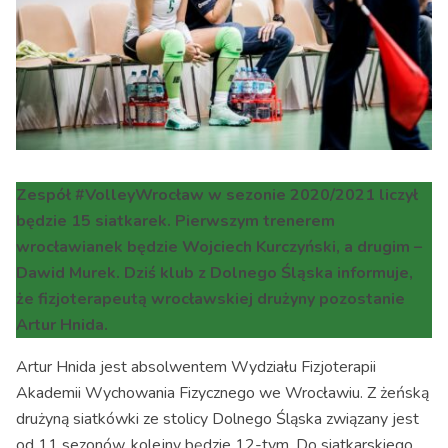
Zespół #VolleyWrocław w sezonie 2020/2021 liczył
będzie 15 siatkarek. Pierwszym trenerem
wrocławianek będzie Wojciech Kurczyński, a drugim –
Dawid Murek. Dziś klub z Dolnego Śląska informuje,
że fizjoterapeutą wrocławskiej drużyny pozostanie
Artur Hnida.
Artur Hnida jest absolwentem Wydziału Fizjoterapii
Akademii Wychowania Fizycznego we Wrocławiu. Z żeńską
drużyną siatkówki ze stolicy Dolnego Śląska związany jest
od 11 sezonów, kolejny będzie 12-tym. Do siatkarskiego