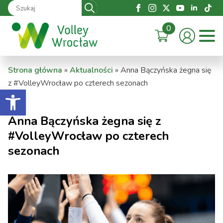
Search
for:
0
Strona główna
»
Aktualności
»
Anna Bączyńska żegna się
z #VolleyWrocław po czterech sezonach
Otwórz pasek narzędzi
Anna Bączyńska żegna się z
#VolleyWrocław po czterech
sezonach