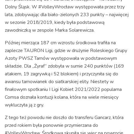
Dolny Śląsk. W #VolleyWrocław występowała przez trzy
lata, zdobywając dla biało-zielonych 233 punkty – najwięcej
w sezonie 2018/2019, kiedy była podstawową
zawodniczką w zespole Marka Solarewicza.
Później mierząca 187 cm wzrostu środkowa trafiła na
zaplecze TAURON Ligi, gdzie w drużynie Roleskiego Grupy
Azoty PWSZ Tarnów występowała w podstawowym
składzie. Dla „Żyraf” zdobyła w sumie 240 punktów (169
atakiem, 19 zagrywką i 52 blokiem) i przyczyniła się do
awansu tarnowianek do siatkarskiej elity. Niestety w
finałowym spotkaniu I Ligi Kobiet 2021/2022 popularna
Comsa doznała kontuzji kolana, która na wiele miesięcy
wykluczyła ją z gry.
Z tego też powodu nie doszło do transferu Gancarz, która
przed rokiem była ponownie przymierzana do
#VolleyWrocław. Środkowa skupiła się więc na powrocie