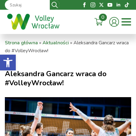
Search
for:
0
Strona główna
»
Aktualności
»
Aleksandra Gancarz wraca
do #VolleyWrocław!
Otwórz pasek narzędzi
Aleksandra Gancarz wraca do
#VolleyWrocław!