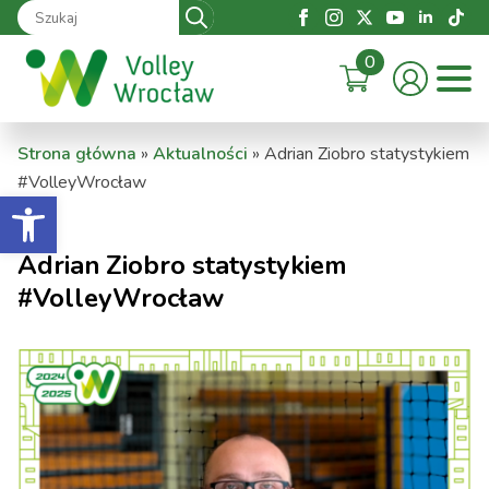
Search
for:
0
Strona główna
»
Aktualności
»
Adrian Ziobro statystykiem
#VolleyWrocław
Otwórz pasek narzędzi
Adrian Ziobro statystykiem
#VolleyWrocław