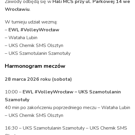
Zawody odbędą się w
Hali MCS przy ul. Parkowej 14 we
Wrocławiu
.
W turnieju udział wezmą:
–
EWL #VolleyWrocław
– Wataha Lubin
– UKS Chemik SMS Olsztyn
– UKS Szamotulanin Szamotuły
Harmonogram meczów
28 marca 2026 roku (sobota)
10:00 –
EWL #VolleyWrocław – UKS Szamotulanin
Szamotuły
40 min po zakończeniu poprzedniego meczu – Wataha Lubin
– UKS Chemik SMS Olsztyn
16:30 – UKS Szamotulanin Szamotuły – UKS Chemik SMS